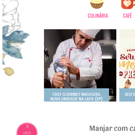
CULINÁRIA
CAFÉ
CHEF GOURMET INAUGURA
SEU 
NOVA UNIDADE NA LAPA (SP)
Manjar com c
31
JAN