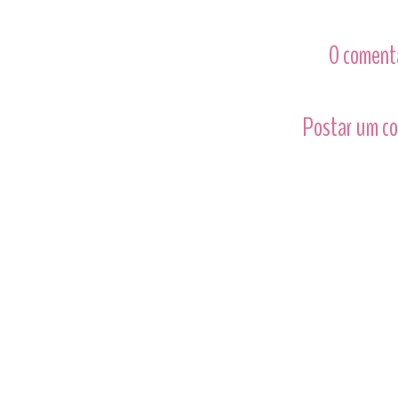
0 comentá
Postar um c