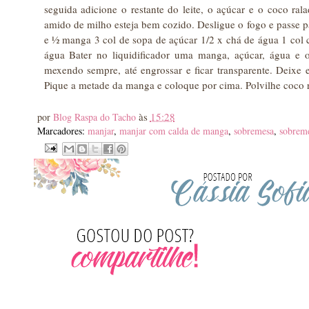
seguida adicione o restante do leite, o açúcar e o coco ra
amido de milho esteja bem cozido. Desligue o fogo e passe p
e ½ manga 3 col de sopa de açúcar 1/2 x chá de água 1 col
água Bater no liquidificador uma manga, açúcar, água e 
mexendo sempre, até engrossar e ficar transparente. Deixe 
Pique a metade da manga e coloque por cima. Polvilhe coco 
às
15:28
por
Blog Raspa do Tacho
Marcadores:
manjar
,
manjar com calda de manga
,
sobremesa
,
sobrem