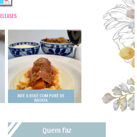
ELEASES
BIFE A ROLÊ COM PURÊ DE
BATATA
Quem faz