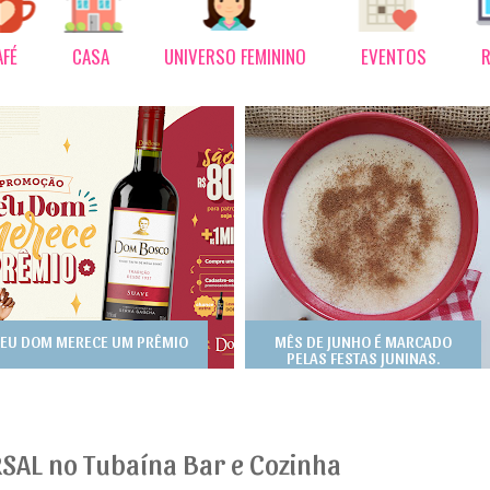
AFÉ
CASA
UNIVERSO FEMININO
EVENTOS
R
EU DOM MERECE UM PRÊMIO
MÊS DE JUNHO É MARCADO
PELAS FESTAS JUNINAS.
SAL no Tubaína Bar e Cozinha