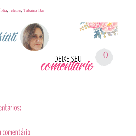
folia
,
release
,
Tubaína Bar
0
entários:
 comentário