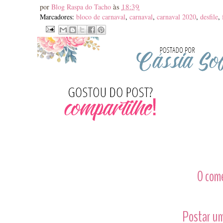
às
18:39
por
Blog Raspa do Tacho
Marcadores:
bloco de carnaval
,
carnaval
,
carnaval 2020
,
desfile
,
0 com
Postar um