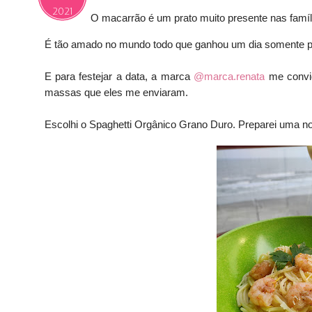
2021
O macarrão é um prato muito presente nas famíl
É tão amado no mundo todo que ganhou um dia somente par
E para festejar a data, a marca
@marca.renata
me convid
massas que eles me enviaram.
Escolhi o Spaghetti Orgânico Grano Duro. Preparei uma nov