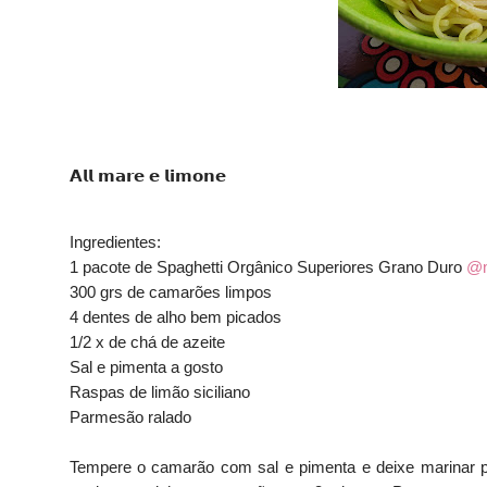
𝗔𝗹𝗹 𝗺𝗮𝗿𝗲 𝗲 𝗹𝗶𝗺𝗼𝗻𝗲
Ingredientes:
1 pacote de Spaghetti Orgânico Superiores Grano Duro
@m
300 grs de camarões limpos
4 dentes de alho bem picados
1/2 x de chá de azeite
Sal e pimenta a gosto
Raspas de limão siciliano
Parmesão ralado
Tempere o camarão com sal e pimenta e deixe marinar p