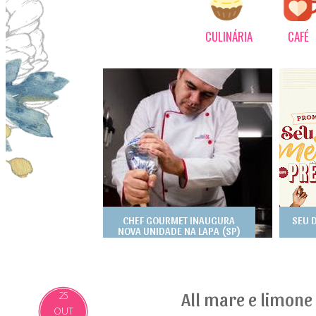
CULINÁRIA
CAFÉ
CHEF GOURMET INAUGURA
SEU 
NOVA UNIDADE NA LAPA (SP)
All mare e limone
25
OUT