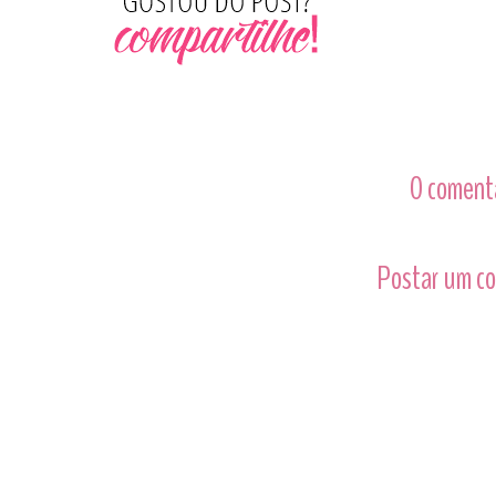
0 comentá
Postar um c