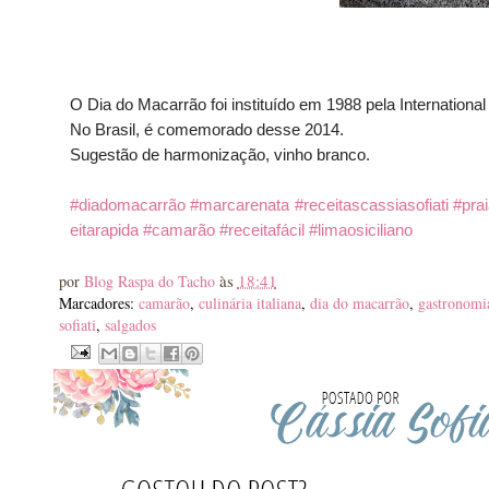
O Dia do Macarrão foi instituído em 1988 pela International
No Brasil, é comemorado desse 2014.
Sugestão de harmonização, vinho branco.
#diadomacarrão
#marcarenata
#receitascassiasofiati
#pra
eitarapida
#camarão
#receitafácil
#limaosiciliano
às
18:41
por
Blog Raspa do Tacho
Marcadores:
camarão
,
culinária italiana
,
dia do macarrão
,
gastronomi
sofiati
,
salgados