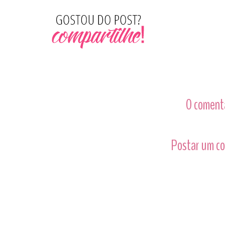
0 comentá
Postar um c