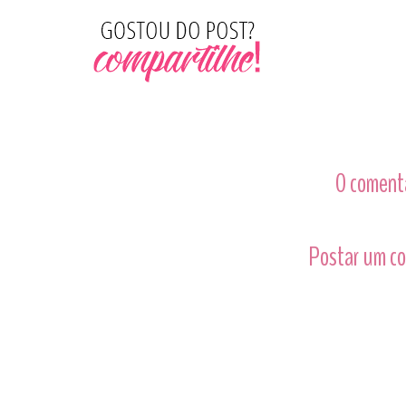
0 comentá
Postar um c